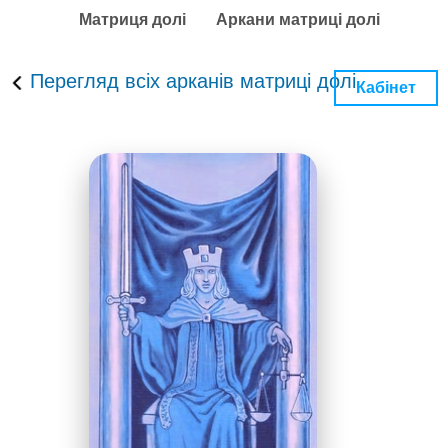
Матриця долі
Аркани матриці долі
Перегляд всіх арканів матриці долі
Кабінет