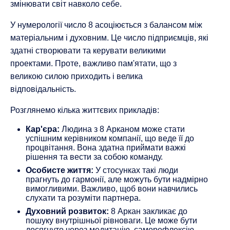
змінювати світ навколо себе.
У нумерології число 8 асоціюється з балансом між
матеріальним і духовним. Це число підприємців, які
здатні створювати та керувати великими
проектами. Проте, важливо пам'ятати, що з
великою силою приходить і велика
відповідальність.
Розглянемо кілька життєвих прикладів:
Кар'єра:
Людина з 8 Арканом може стати
успішним керівником компанії, що веде її до
процвітання. Вона здатна приймати важкі
рішення та вести за собою команду.
Особисте життя:
У стосунках такі люди
прагнуть до гармонії, але можуть бути надмірно
вимогливими. Важливо, щоб вони навчились
слухати та розуміти партнера.
Духовний розвиток:
8 Аркан закликає до
пошуку внутрішньої рівноваги. Це може бути
досягнуто через медитацію, саморефлексію