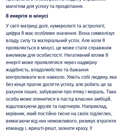
магнітом для успіху та процвітання.
8 енергія в мінусі
У світі матриці долі, нумерології та астрології,
цифра 8 має особливе значення. Вона символізує
владу, силу та матеріальний успіх. Але коли 8
проявляється в мінусі, це може стати справжнім
викликом для особистості. Негативний вплив 8
енергії може проявлятися через надмірну
жадібність, владолюбство та бажання
контролювати все навколо. Уявіть собі людину, яка
без кінця прагне досягти успіху, але робить це за
рахунок інших, забуваючи про етику і мораль. Така
особа може опинитися в пастці власних амбіцій,
відштовхуючи друзів та партнерів. Наприклад,
керівник, який постійно тисне на своїх підлеглих,
вимагаючи від них неможливого, ризикує втратити
команду і, врешті-решт, зазнати краху. У