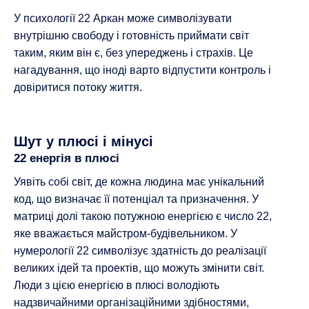
У психології 22 Аркан може символізувати
внутрішню свободу і готовність приймати світ
таким, яким він є, без упереджень і страхів. Це
нагадування, що іноді варто відпустити контроль і
довіритися потоку життя.
Шут у плюсі і мінусі
22 енергія в плюсі
Уявіть собі світ, де кожна людина має унікальний
код, що визначає її потенціал та призначення. У
матриці долі такою потужною енергією є число 22,
яке вважається майстром-будівельником. У
нумерології 22 символізує здатність до реалізації
великих ідей та проектів, що можуть змінити світ.
Люди з цією енергією в плюсі володіють
надзвичайними організаційними здібностями,