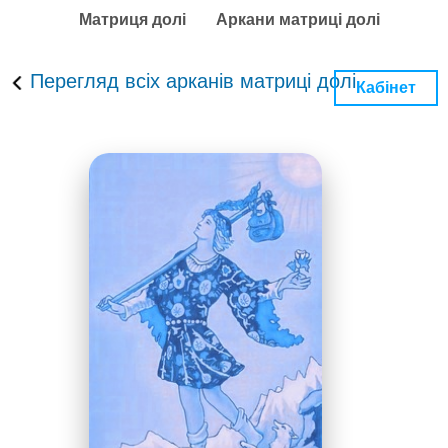
Матриця долі
Аркани матриці долі
Перегляд всіх арканів матриці долі
Кабінет