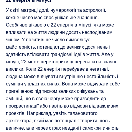
22 енергія в мінусі
У світі матриці долі, нумерології та астрології,
кожне число має своє унікальне значення.
Особливо цікавою є 22 енергія в мінусі, яка може
впливати на життя людини досить несподіваним
чином. У позитиві це число символізує
майстерність, потенціал до великих досягнень і
здатність втілювати грандіозні ідеї в життя. Але у
мінусі, 22 може перетворити ці переваги на значні
виклики. Коли 22 енергія перебуває в негативі,
людина може відчувати внутрішню нестабільність і
сумніви у власних силах. Вона може відчувати себе
пригніченою під тиском великих очікувань та
амбіцій, що в свою чергу може призводити до
прокрастинації або навіть до відмови від важливих
проектів. Наприклад, уявіть талановитого
архітектора, який має потенціал створити щось
величне, але через страх невдачі і самокритичність