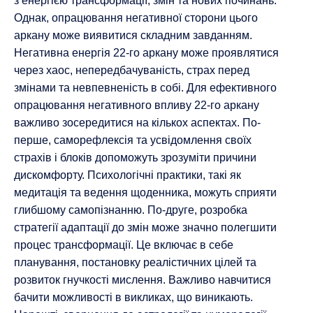
з енергією трансформації, змін та нових починань.
Однак, опрацювання негативної сторони цього
аркану може виявитися складним завданням.
Негативна енергія 22-го аркану може проявлятися
через хаос, непередбачуваність, страх перед
змінами та невпевненість в собі. Для ефективного
опрацювання негативного впливу 22-го аркану
важливо зосередитися на кількох аспектах. По-
перше, саморефлексія та усвідомлення своїх
страхів і блоків допоможуть зрозуміти причини
дискомфорту. Психологічні практики, такі як
медитація та ведення щоденника, можуть сприяти
глибшому самопізнанню. По-друге, розробка
стратегії адаптації до змін може значно полегшити
процес трансформації. Це включає в себе
планування, постановку реалістичних цілей та
розвиток гнучкості мислення. Важливо навчитися
бачити можливості в викликах, що виникають.