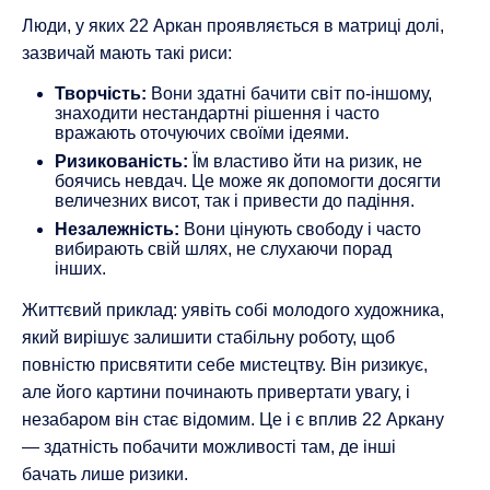
Люди, у яких 22 Аркан проявляється в матриці долі,
зазвичай мають такі риси:
Творчість:
Вони здатні бачити світ по-іншому,
знаходити нестандартні рішення і часто
вражають оточуючих своїми ідеями.
Ризикованість:
Їм властиво йти на ризик, не
боячись невдач. Це може як допомогти досягти
величезних висот, так і привести до падіння.
Незалежність:
Вони цінують свободу і часто
вибирають свій шлях, не слухаючи порад
інших.
Життєвий приклад: уявіть собі молодого художника,
який вирішує залишити стабільну роботу, щоб
повністю присвятити себе мистецтву. Він ризикує,
але його картини починають привертати увагу, і
незабаром він стає відомим. Це і є вплив 22 Аркану
— здатність побачити можливості там, де інші
бачать лише ризики.