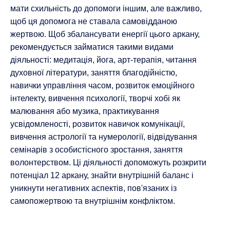
мати схильність до допомоги іншим, але важливо,
щоб ця допомога не ставала самовідданою
жертвою. Щоб збалансувати енергії цього аркану,
рекомендується займатися такими видами
діяльності: медитація, йога, арт-терапія, читання
духовної літератури, заняття благодійністю,
навички управління часом, розвиток емоційного
інтелекту, вивчення психології, творчі хобі як
малювання або музика, практикування
усвідомленості, розвиток навичок комунікації,
вивчення астрології та нумерології, відвідування
семінарів з особистісного зростання, заняття
волонтерством. Ці діяльності допоможуть розкрити
потенціал 12 аркану, знайти внутрішній баланс і
уникнути негативних аспектів, пов'язаних із
самопожертвою та внутрішнім конфліктом.