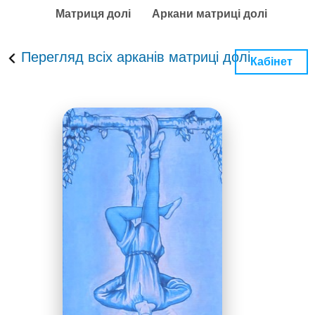
Матриця долі
Аркани матриці долі
Перегляд всіх арканів матриці долі
Кабінет