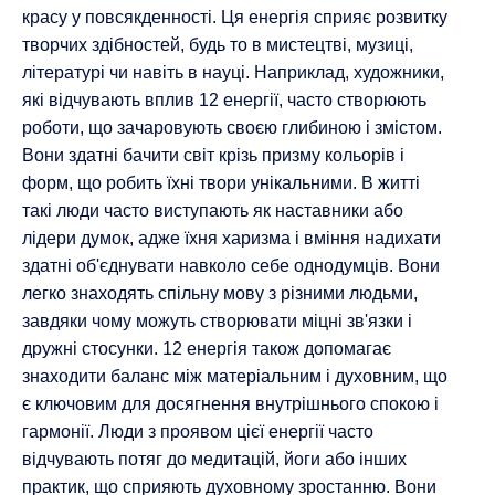
красу у повсякденності. Ця енергія сприяє розвитку
творчих здібностей, будь то в мистецтві, музиці,
літературі чи навіть в науці. Наприклад, художники,
які відчувають вплив 12 енергії, часто створюють
роботи, що зачаровують своєю глибиною і змістом.
Вони здатні бачити світ крізь призму кольорів і
форм, що робить їхні твори унікальними. В житті
такі люди часто виступають як наставники або
лідери думок, адже їхня харизма і вміння надихати
здатні об'єднувати навколо себе однодумців. Вони
легко знаходять спільну мову з різними людьми,
завдяки чому можуть створювати міцні зв'язки і
дружні стосунки. 12 енергія також допомагає
знаходити баланс між матеріальним і духовним, що
є ключовим для досягнення внутрішнього спокою і
гармонії. Люди з проявом цієї енергії часто
відчувають потяг до медитацій, йоги або інших
практик, що сприяють духовному зростанню. Вони