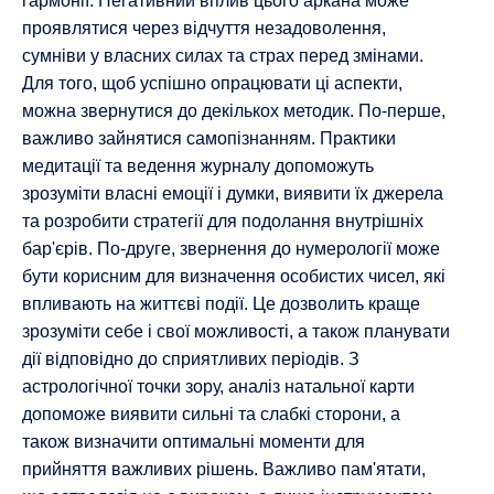
гармонії. Негативний вплив цього аркана може
проявлятися через відчуття незадоволення,
сумніви у власних силах та страх перед змінами.
Для того, щоб успішно опрацювати ці аспекти,
можна звернутися до декількох методик. По-перше,
важливо зайнятися самопізнанням. Практики
медитації та ведення журналу допоможуть
зрозуміти власні емоції і думки, виявити їх джерела
та розробити стратегії для подолання внутрішніх
бар'єрів. По-друге, звернення до нумерології може
бути корисним для визначення особистих чисел, які
впливають на життєві події. Це дозволить краще
зрозуміти себе і свої можливості, а також планувати
дії відповідно до сприятливих періодів. З
астрологічної точки зору, аналіз натальної карти
допоможе виявити сильні та слабкі сторони, а
також визначити оптимальні моменти для
прийняття важливих рішень. Важливо пам'ятати,