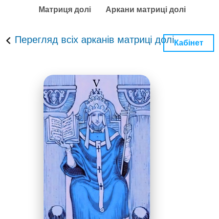
Матриця долі
Аркани матриці долі
Перегляд всіх арканів матриці долі
Кабінет