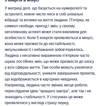
5 енергія в мінусі
У матриці долі, що базується на нумерології та
астрології, кожне число несе в собі унікальні
вібрації та впливи на життя людини. П'ятірка, як
символ свободи, пригод і змін, у своєму
негативному аспекті може стати викликом для
особистості. Коли 5 енергія проявляється в мінусі,
вона може призвести до нестабільності,
імпульсивності і небажання зобов'язуватись.
Людина з негативно вираженою п'ятіркою часто
шукає постійних змін, що може призвести до хаосу
у всіх сферах життя. Такі особи можуть ухилятися
від відповідальності, уникати завершення проектів,
що відображається в кар'єрних невдачах.
Наприклад, людина часто змінює місце роботи,
переслідуючи ідею "кращого завтра", але так і не
знаходить стабільності. У стосунках це може
проявлятися у вигляді страху перед