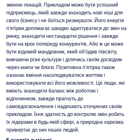
зміною локацій. Прикладом може бути успішний
підприємець, який завжди знаходить нові ніші для
свого бізнесу і не боїться ризикувати. Його енергія
п'ятірки допомагає швидко адаптуватися до змін на
ринку, знаходити нестандартні рішення і завжди
бути на крок попереду конкурентів. Або ж це може
бути відомий мандрівник, який об'їздив півсвіту,
вивчаючи різні культури і ділячись своїм досвідом
через книги чи блоги. Позитивна п'ятірка також
означає вміння насолоджуватися життям і
використовувати всі його можливості. Це люди, які
вміють знаходити баланс між роботою і
відпочинком, завжди прагнуть до
самовдосконалення і надихають оточуючих своїм
прикладом. Їхня здатність до контролю змін робить
їх лідерами в будь-якій сфері, а природна харизма
привертає до них інших людей.