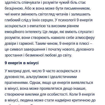
здатність співчувати і розуміти чужий біль стає
безцінною. Або ж вона може бути письменником,
чиї книги змінюють світогляд читачів і залишають
глибокий слід у їхніх серцях. У психології 9 енергія
асоціюється з емпатією та високим рівнем
емоційного інтелекту. Це люди, які вміють слухати і
розуміти, вони створюють навколо себе атмосферу
довіри і гармонії. Таким чином, 9 енергія в плюсі –
це символ завершення і початку нового, духовного
зростання і безмежної любові до світу.
9 енергія в мінусі
У матриці долі, число 9 часто асоціюється з
духовністю, альтруїзмом і ідеалістичними
прагненнями. Однак, якщо ця енергія виявляється
в мінусі, вона може проявлятися дещо інакше,
створюючи виклики для особистості. Коли 9 енергія
в мінусі, людина може стати надмірно критичною до