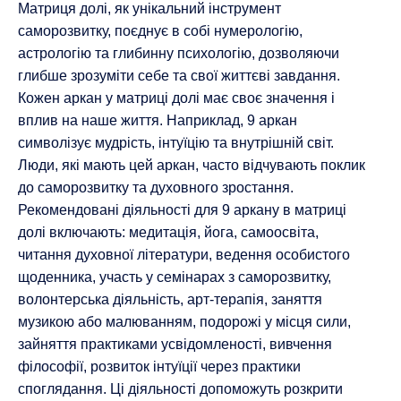
Матриця долі, як унікальний інструмент
саморозвитку, поєднує в собі нумерологію,
астрологію та глибинну психологію, дозволяючи
глибше зрозуміти себе та свої життєві завдання.
Кожен аркан у матриці долі має своє значення і
вплив на наше життя. Наприклад, 9 аркан
символізує мудрість, інтуїцію та внутрішній світ.
Люди, які мають цей аркан, часто відчувають поклик
до саморозвитку та духовного зростання.
Рекомендовані діяльності для 9 аркану в матриці
долі включають: медитація, йога, самоосвіта,
читання духовної літератури, ведення особистого
щоденника, участь у семінарах з саморозвитку,
волонтерська діяльність, арт-терапія, заняття
музикою або малюванням, подорожі у місця сили,
зайняття практиками усвідомленості, вивчення
філософії, розвиток інтуїції через практики
споглядання. Ці діяльності допоможуть розкрити