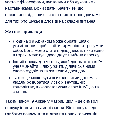
часто є філософами, вчителями або духовними
наставниками. Вони здатні бачити те, що
приховано від інших, і часто стають провідниками
для тих, хто шукає відповіді на складні питання.
Життєві приклади:
Людина з 9 Арканом може обрати шлях
усамітнення, щоб знайти гармонію та зрозуміти
себе. Вона може стати відлюдником, який живе
в горах, медитує і досліджує глибини своєї душі.
Інший приклад - вчитель, який допомагає своїм
учням знайти шлях у житті, ділячись з ними
своєю мудрістю та життєвим досвідом.
Також це може бути психолог, який допомагає
людям розібратися у своїх внутрішніх
конфліктах, використовуючи свою інтуїцію та
знання.
Таким чином, 9 Аркан у матриці долі - це символ
пошуку істини та самопізнання. Він спонукає до
глибоких роздумів та відкриття нових горизонтів.