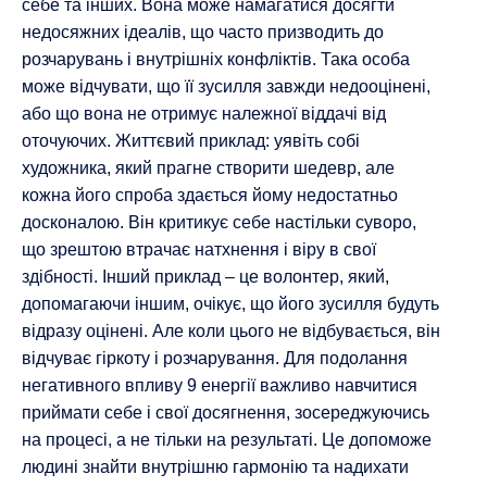
себе та інших. Вона може намагатися досягти
недосяжних ідеалів, що часто призводить до
розчарувань і внутрішніх конфліктів. Така особа
може відчувати, що її зусилля завжди недооцінені,
або що вона не отримує належної віддачі від
оточуючих. Життєвий приклад: уявіть собі
художника, який прагне створити шедевр, але
кожна його спроба здається йому недостатньо
досконалою. Він критикує себе настільки суворо,
що зрештою втрачає натхнення і віру в свої
здібності. Інший приклад – це волонтер, який,
допомагаючи іншим, очікує, що його зусилля будуть
відразу оцінені. Але коли цього не відбувається, він
відчуває гіркоту і розчарування. Для подолання
негативного впливу 9 енергії важливо навчитися
приймати себе і свої досягнення, зосереджуючись
на процесі, а не тільки на результаті. Це допоможе
людині знайти внутрішню гармонію та надихати