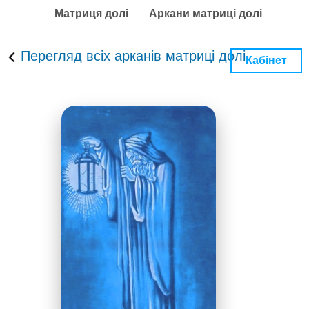
Матриця долі
Аркани матриці долі
Перегляд всіх арканів матриці долі
Кабінет